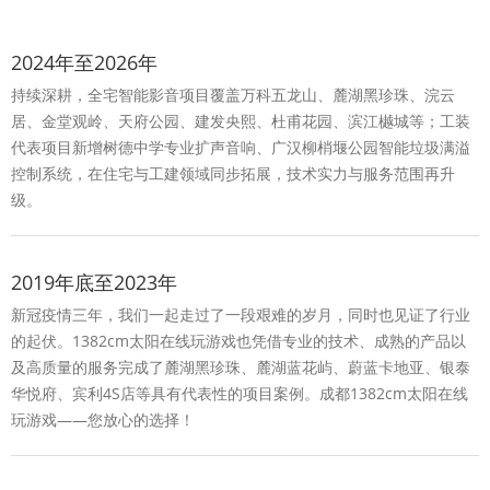
2024年至2026年
持续深耕，全宅智能影音项目覆盖万科五龙山、麓湖黑珍珠、浣云
居、金堂观岭、天府公园、建发央熙、杜甫花园、滨江樾城等；工装
代表项目新增树德中学专业扩声音响、广汉柳梢堰公园智能垃圾满溢
控制系统，在住宅与工建领域同步拓展，技术实力与服务范围再升
级。
2019年底至2023年
新冠疫情三年，我们一起走过了一段艰难的岁月，同时也见证了行业
的起伏。1382cm太阳在线玩游戏也凭借专业的技术、成熟的产品以
及高质量的服务完成了麓湖黑珍珠、麓湖蓝花屿、蔚蓝卡地亚、银泰
华悦府、宾利4S店等具有代表性的项目案例。成都1382cm太阳在线
玩游戏——您放心的选择！