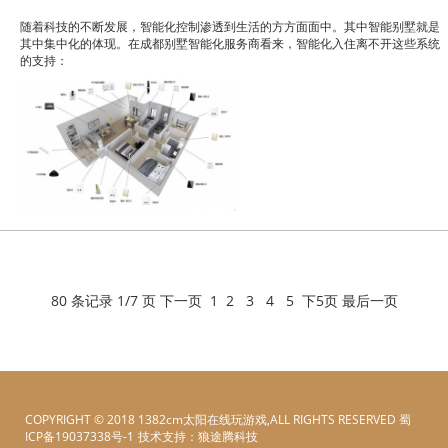
随着科技的不断发展，智能化控制渗透到生活的方方面面中。其中智能别墅就是
其中集中化的体现。在成都别墅智能化服务商看来，智能化入住离不开这些系统
的支持：
80 条记录 1/7 页
下一页
1
2
3
4
5
下5页
最后一页
COPYRIGHT © 2018 1382cm太阳在线玩游戏,ALL RIGHTS RESERVED
蜀
ICP备19037338号-1
技术支持：
电脑壁纸
狼途腾科技